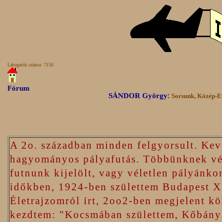
Látogatók száma:
7156
Fórum
:
SÁNDOR György
Sorsunk, Közép-
A 2o. században minden felgyorsult. Kev
hagyományos pályafutás. Többünknek vég
futnunk kijelölt, vagy véletlen pályánko
időkben, 1924-ben születtem Budapest X.
Életrajzomról írt, 2oo2-ben megjelent k
kezdtem: "Kocsmában születtem, Kőbányá