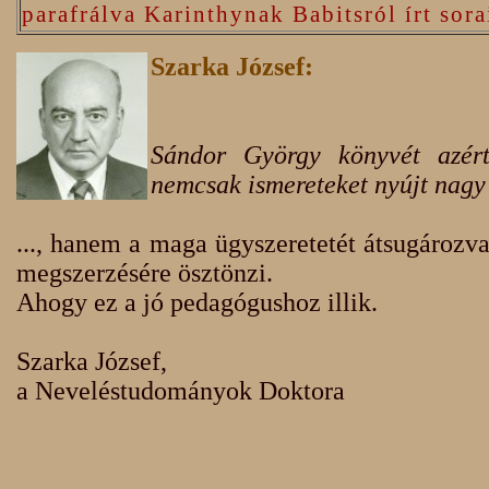
parafrálva Karinthynak Babitsról írt sora
Szarka József:
Sándor György könyvét azért
nemcsak ismereteket nyújt nagy 
..., hanem a maga ügyszeretetét átsugározv
megszerzésére ösztönzi.
Ahogy ez a jó pedagógushoz illik.
Szarka József,
a Neveléstudományok Doktora