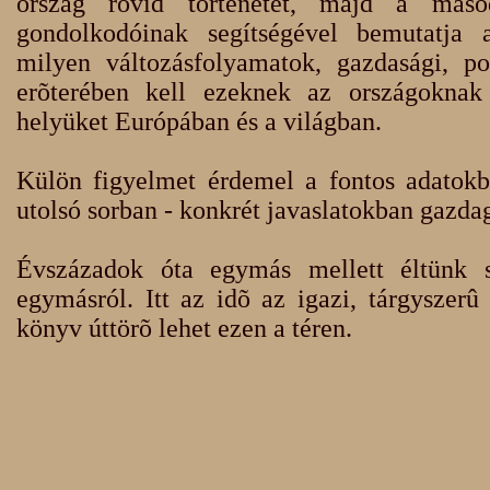
ország rövid történetét, majd a más
gondolkodóinak segítségével bemutatja 
milyen változásfolyamatok, gazdasági, pol
erõterében kell ezeknek az országoknak 
helyüket Európában és a világban.
Külön figyelmet érdemel a fontos adatok
utolsó sorban - konkrét javaslatokban gazda
Évszázadok óta egymás mellett éltünk 
egymásról. Itt az idõ az igazi, tárgyszer
könyv úttörõ lehet ezen a téren.