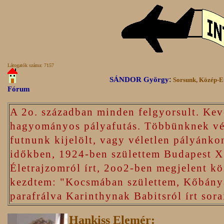
Látogatók száma:
7157
:
SÁNDOR György
Sorsunk, Közép-
Fórum
A 2o. században minden felgyorsult. Kev
hagyományos pályafutás. Többünknek vég
futnunk kijelölt, vagy véletlen pályánko
időkben, 1924-ben születtem Budapest X.
Életrajzomról írt, 2oo2-ben megjelent k
kezdtem: "Kocsmában születtem, Kőbányá
parafrálva Karinthynak Babitsról írt sora
Hankiss Elemér: