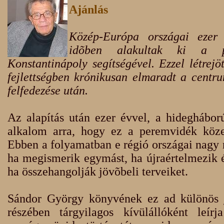
Ajánlás
Közép-Európa országai ezer 
idõben alakultak ki a pá
Konstantinápoly segítségével. Ezzel létrej
fejlettségben krónikusan elmaradt a centr
felfedezése után.
Az alapítás után ezer évvel, a hideghábor
alkalom arra, hogy ez a peremvidék köze
Ebben a folyamatban e régió országai nagy 
ha megismerik egymást, ha újraértelmezik é
ha összehangolják jövõbeli terveiket.
Sándor György könyvének ez ad különös j
részében tárgyilagos kívülállóként leír