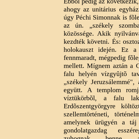
Ebbõl pedig az következik, 
ahogy az unitárius egyház 
úgy Péchi Simonnak is fõleg
az ún. „székely szomba
közössége. Akik nyilvánva
kezdték követni. És: oszto
holokauszt idején. Ez a 
fennmaradt, mégpedig fõl
mellett. Mígnem aztán a C
falu helyén vízgyûjtõ tav
„székely Jeruzsálemmé", 
együtt. A templom romj
víztükörbõl, a falu la
Erdõszentgyörgyre költö
szellemtörténeti, történe
amelynek ürügyén a táj 
gondolatgazdag esszére
zuhognak benne a 