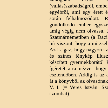
(vallás)szabadságról, ember
egyébrõl, ami egy érett és
során felhalmozódott. 
gondolkodó ember egysze
amíg végig nem olvassa. J
Szatmárnémetiben (a Dacia
hír viszont, hogy a mi zs
Az is igaz, hogy nagyon sz
és színes fénykép illus
készített gyermekkorától 
ígéretét arra nézve, hog
esztendõben. Addig is az a
át a könyvbõl az olvasónak
V. I. (= Veres István, Sz
szombat)