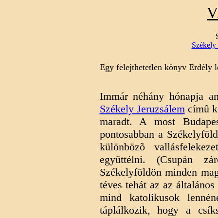
V
Székely 
Egy felejthetetlen könyv Erdély 
Immár néhány hónapja an
Székely Jeruzsálem
címû kö
maradt. A most Budapest
pontosabban a Székelyföldn
különbözõ vallásfelekez
együttélni. (Csupán z
Székelyföldön minden magy
téves tehát az az általáno
mind katolikusok lennén
táplálkozik, hogy a csí