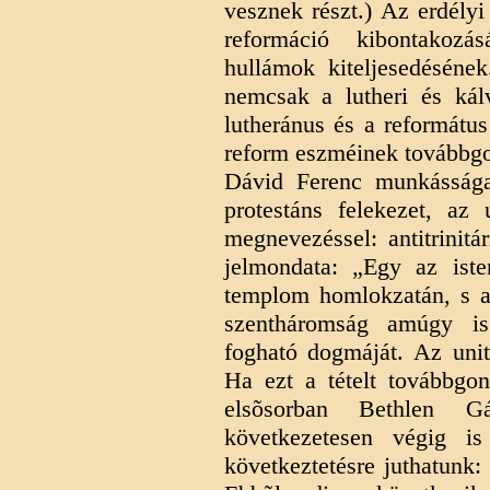
vesznek részt.) Az erdélyi
reformáció kibontakozá
hullámok kiteljesedésének
nemcsak a lutheri és kálv
lutheránus és a református
reform eszméinek továbbg
Dávid Ferenc munkássága
protestáns felekezet, az 
megnevezéssel: antitrinitá
jelmondata: „Egy az iste
templom homlokzatán, s az
szentháromság amúgy is 
fogható dogmáját. Az unitá
Ha ezt a tételt továbbg
elsõsorban Bethlen G
következetesen végig i
következtetésre juthatunk: