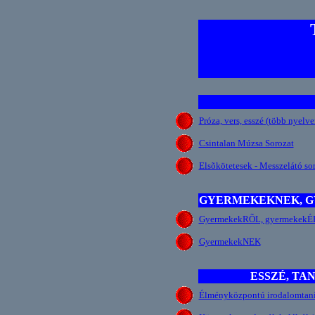
Próza, vers, esszé (több nyelve
Csintalan Múzsa Sorozat
Elsõkötetesek - Messzelátó so
GYERMEKEKNEK, 
GyermekekRÕL, gyermekekÉ
GyermekekNEK
ESSZÉ, TA
Élményközpontú irodalomtaní