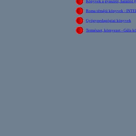
Könyvek a gyászról, halálról (
Roma témájú könyvek - INTE
Gyógypedagógiai könyvek
Természet, környezet - Gúla 