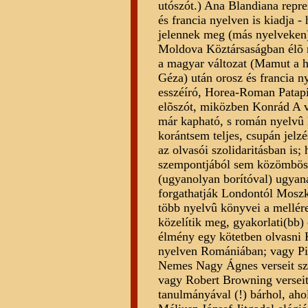
utószót.) Ana Blandiana repr
és francia nyelven is kiadja
jelennek meg (más nyelveke
Moldova Köztársaságban élõ ro
a magyar változat (Mamut a h
Géza) után orosz és francia n
esszéíró, Horea-Roman Patapi
elõszót, miközben Konrád A v
már kapható, s román nyelvû ki
korántsem teljes, csupán jelz
az olvasói szolidaritásban is;
szempontjából sem közömbös,
(ugyanolyan borítóval) ugyan
forgathatják Londontól Mos
több nyelvû könyvei a mellér
közelítik meg, gyakorlati(bb)
élmény egy kötetben olvasni 
nyelven Romániában; vagy Pil
Nemes Nagy Ágnes verseit sz
vagy Robert Browning verseit
tanulmányával (!) bárhol, aho