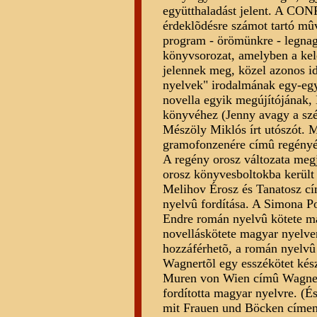
együtthaladást jelent. A CON
érdeklõdésre számot tartó mû
program - örömünkre - legnag
könyvsorozat, amelyben a kel
jelennek meg, közel azonos id
nyelvek" irodalmának egy-egy 
novella egyik megújítójának,
könyvéhez (Jenny avagy a szép
Mészöly Miklós írt utószót. 
gramofonzenére címû regényé
A regény orosz változata megj
orosz könyvesboltokba került
Melihov Érosz és Tanatosz c
nyelvû fordítása. A Simona P
Endre román nyelvû kötete m
novelláskötete magyar nyelve
hozzáférhetõ, a román nyelvû 
Wagnertõl egy esszékötet kés
Muren von Wien címû Wagner 
fordította magyar nyelvre. (
mit Frauen und Böcken címen