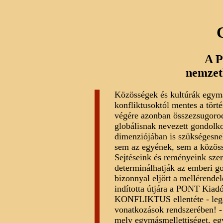
A 
nemzet
Közösségek és kultúrák egymá
konfliktusoktól mentes a tör
végére azonban összezsugorodo
globálisnak nevezett gondolk
dimenziójában is szükségesne
sem az egyének, sem a közöss
Sejtéseink és reményeink szer
determinálhatják az emberi g
bizonnyal eljött a mellérend
indította útjára a PONT Ki
KONFLIKTUS ellentéte - legal
vonatkozások rendszerében!
mely egymásmellettiséget, egy