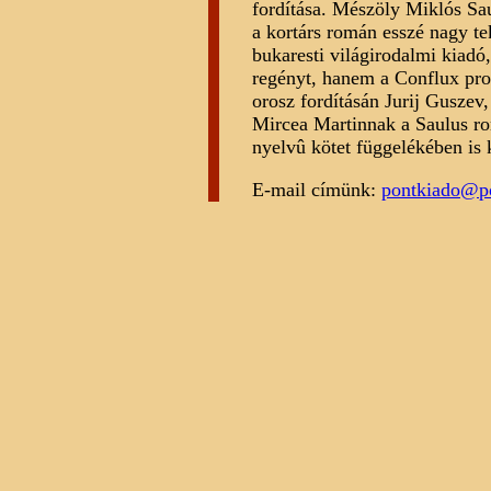
fordítása. Mészöly Miklós Sa
a kortárs román esszé nagy te
bukaresti világirodalmi kiadó
regényt, hanem a Conflux pro
orosz fordításán Jurij Guszev
Mircea Martinnak a Saulus ro
nyelvû kötet függelékében is 
E-mail címünk:
pontkiado@p