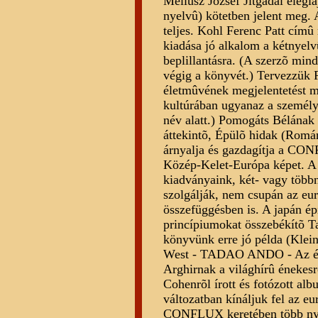
Méliusz József Jitgadal elégi
nyelvû) kötetben jelent meg. A
teljes. Kohl Ferenc Patt cím
kiadása jó alkalom a kétnyelv
beplillantásra. (A szerzõ mi
végig a könyvét.) Tervezzük F
életmûvének megjelentetést m
kultúrában ugyanaz a személy,
név alatt.) Pomogáts Bélának
áttekintõ, Épülõ hidak (Rom
árnyalja és gazdagítja a CO
Közép-Kelet-Európa képet.
kiadványaink, két- vagy több
szolgálják, nem csupán az eu
összefüggésben is. A japán épí
princípiumokat összebékítõ Ta
könyvünk erre jó példa (Klei
West - TADAO ANDO - Az épít
Arghirnak a világhírû énekesr
Cohenrõl írott és fotózott al
változatban kínáljuk fel az eu
CONFLUX keretében több nyel