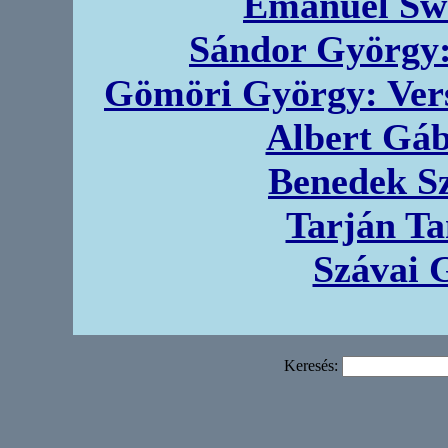
Emanuel Sw
Sándor György
Gömöri György: Ver
Albert Gáb
Benedek Sz
Tarján Ta
Szávai 
Keresés: