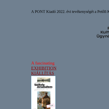
A PONT Kiadó 2022. évi tevékenységét a Petőfi K
A fascinating
EXHIBITION
KIÁLLÍTÁS